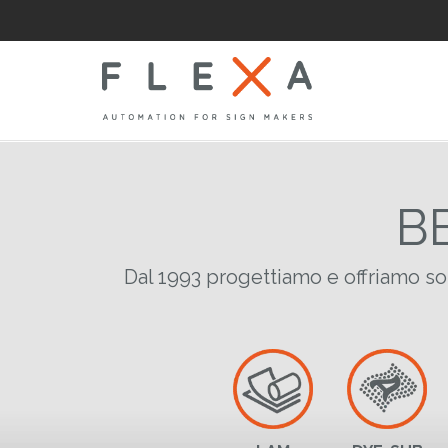
B
LAM
Dal 1993 progettiamo e offriamo solu
Laminatrici
Applicatrici pian