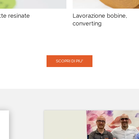
tte resinate
Lavorazione bobine,
converting
SCOPRI DI PIU'