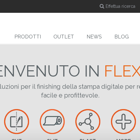
PRODOTTI
OUTLET
NEWS
BLOG
ENVENUTO IN
FLEX
DYE-SUB
CUT
zioni per il finishing della stampa digitale per 
Calandre a caldo per
Taglierine
Ta
facile e profittevole.
e
sublimazione