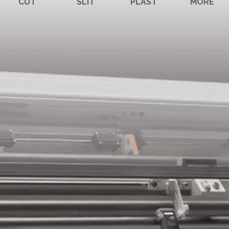
CUT
SLIT
PLAST
MORE
MORE
MAT&CO
ali
Saldatrici
Etichette resinate
Occhiellatrici
Accessori
complementi