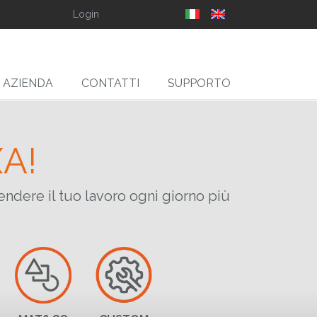
Login
AZIENDA
CONTATTI
SUPPORTO
A!
SLIT
rendere il tuo lavoro ogni giorno più
gliarotoli Svolgitori,
Ribobinatori