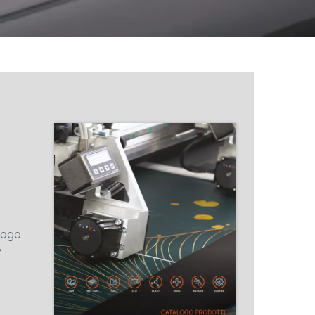
logo
e