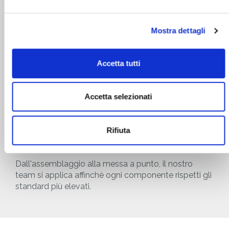
Mostra dettagli
Accetta tutti
COSTRUZIONE INTERNA E
CONTROLLO DI QUALITA'
Accetta selezionati
Dalla progettazione alla realizzazione
tutto
avviene all'interno delle nostre strutture. Ogni passo
Rifiuta
della costruzione è attentamente seguito e
controllato per garantire la massima qualità.
Dall'assemblaggio alla messa a punto, il nostro
team si applica affinchè ogni componente rispetti gli
standard più elevati.