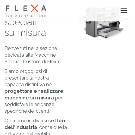
Macchine
Togg
navi
speciali
su misura
Benvenuti nella sezione
dedicata alle Macchine
Speciali Custom di Flexa!
Siamo orgogliosi di
presentare la nostra
capacità distintiva nel
progettare e realizzare
macchine su misura
per
soddisfare le esigenze
specifiche dei clienti.
Operiamo in diversi
settori
dell'industria
, come quella
del vetro, del mobile,