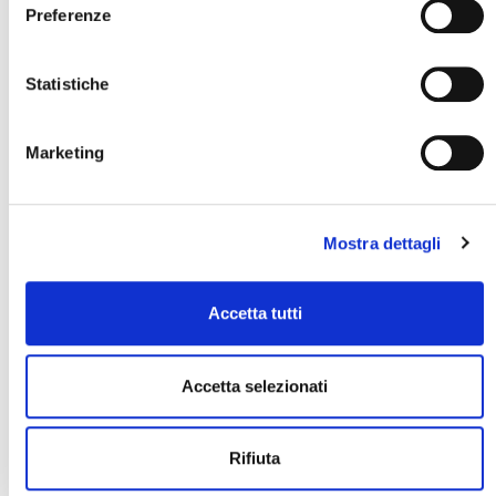
Pannello touch screen con supporto a braccio
Preferenze
girevole per massima comodità di utilizzo
Statistiche
Marketing
Mostra dettagli
Accetta tutti
Accetta selezionati
Rifiuta