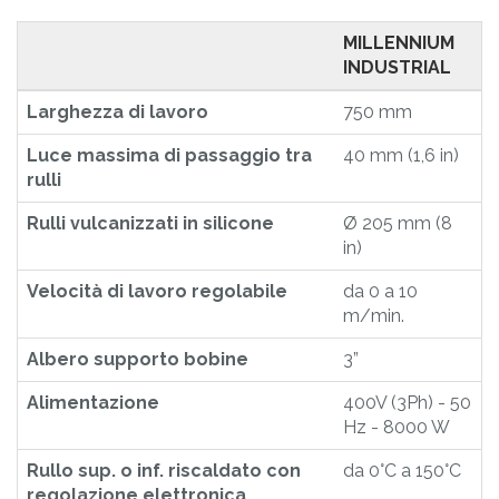
MILLENNIUM
INDUSTRIAL
Larghezza di lavoro
750 mm
Luce massima di passaggio tra
40 mm (1,6 in)
rulli
Rulli vulcanizzati in silicone
Ø 205 mm (8
in)
Velocità di lavoro regolabile
da 0 a 10
m/min.
Albero supporto bobine
3”
Alimentazione
400V (3Ph) - 50
Hz - 8000 W
Rullo sup. o inf. riscaldato con
da 0°C a 150°C
regolazione elettronica