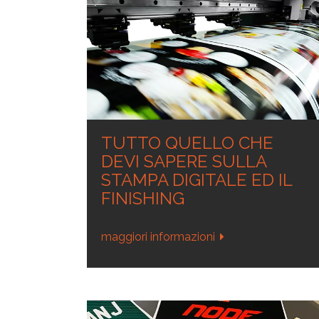
PLAST
Lavorazione materi
termoplastici
TUTTO QUELLO CHE
DEVI SAPERE SULLA
STAMPA DIGITALE ED IL
FINISHING
maggiori informazioni