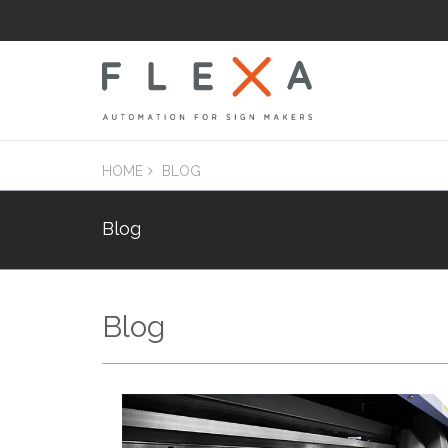
HOME
BLOG
Blog
LAM
Laminatrici
Applicatrici pian
Blog