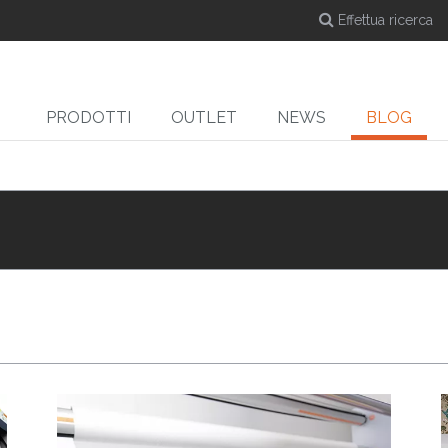
PRODOTTI
OUTLET
NEWS
BLOG
DYE-SUB
CUT
Calandre a caldo per
Taglierine
Ta
e
sublimazione