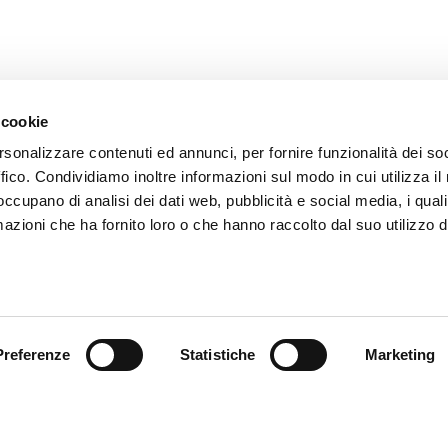
 cookie
rsonalizzare contenuti ed annunci, per fornire funzionalità dei so
ffico. Condividiamo inoltre informazioni sul modo in cui utilizza il 
 occupano di analisi dei dati web, pubblicità e social media, i qual
azioni che ha fornito loro o che hanno raccolto dal suo utilizzo d
FLEXA S.R.L.
C
Via dell'Industria, 11
T:
31014 Colle Umberto
fl
(TV)
ITALY
Preferenze
Statistiche
Marketing
CAPITALE SOCIALE:
100.000,00 E I.V.
P.IVA 02476190265
CF 01211830938
REA TV212712