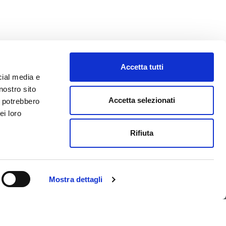
Accetta tutti
cial media e
nostro sito
Accetta selezionati
i potrebbero
ei loro
ONTATTI
NEWSLETTER
Rifiuta
 +39 0438 38565
exa@flexa.it
Mostra dettagli
APRI UN TICKET