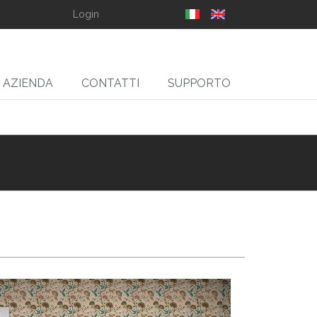
Login
AZIENDA
CONTATTI
SUPPORTO
SLIT
gliarotoli Svolgitori,
Ribobinatori