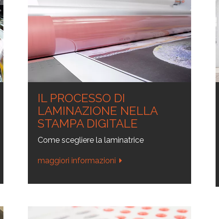
MORE
MAT&CO
ali
Saldatrici
Etichette resinate
Occhiellatrici
Accessori
complementi
IL PROCESSO DI
LAMINAZIONE NELLA
STAMPA DIGITALE
Come scegliere la laminatrice
maggiori informazioni