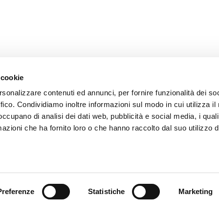
 cookie
rsonalizzare contenuti ed annunci, per fornire funzionalità dei so
ffico. Condividiamo inoltre informazioni sul modo in cui utilizza il 
 occupano di analisi dei dati web, pubblicità e social media, i qual
azioni che ha fornito loro o che hanno raccolto dal suo utilizzo d
FLEXA S.R.L.
C
Preferenze
Statistiche
Marketing
Via dell'Industria, 11
T:
31014 Colle Umberto
fl
(TV)