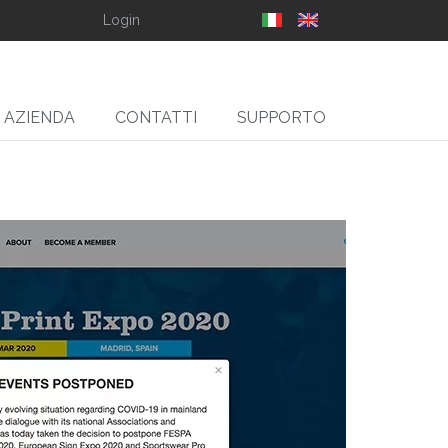
Login
AZIENDA
CONTATTI
SUPPORTO
SLIT
gliarotoli Svolgitori,
Ribobinatori