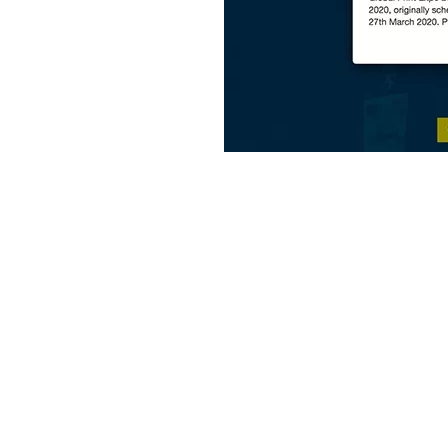
MORE
MAT&CO
ali
Saldatrici
Etichette resinate
Occhiellatrici
Accessori
complementi