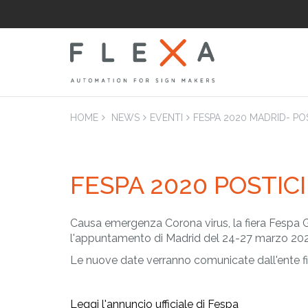
HOME
NEWS
EVENTI
FESPA 2020 MADRID- PO
FESPA 2020 POSTIC
LAM
Laminatrici
Applicatrici pian
Causa emergenza Corona virus, la fiera Fespa G
l'appuntamento di Madrid del 24-27 marzo 20
Le nuove date verranno comunicate dall'ente fie
Leggi l'annuncio ufficiale di Fespa