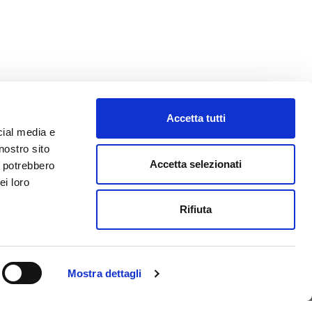
Accetta tutti
cial media e
nostro sito
Accetta selezionati
i potrebbero
ei loro
Rifiuta
ONTATTI
NEWSLETTER
Mostra dettagli
 +39 0438 38565
exa@flexa.it