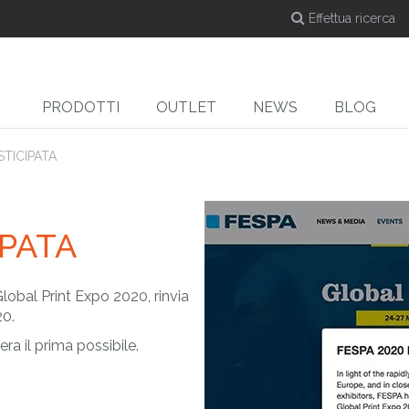
PRODOTTI
OUTLET
NEWS
BLOG
STICIPATA
IPATA
DYE-SUB
CUT
Calandre a caldo per
Taglierine
Ta
e
sublimazione
lobal Print Expo 2020, rinvia
20.
ra il prima possibile.