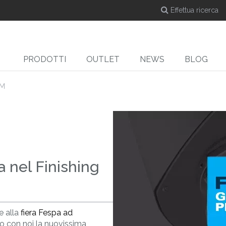
PRODOTTI
OUTLET
NEWS
BLOG
AM
DYE-SUB
CUT
Calandre a caldo per
Taglierine
Ta
e
sublimazione
 nel Finishing
e alla
fiera Fespa ad
o con noi la nuovissima