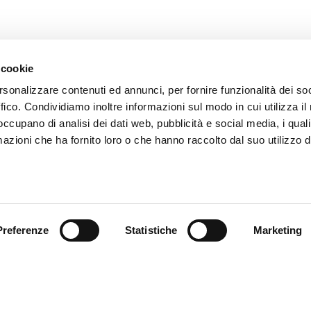
 cookie
rsonalizzare contenuti ed annunci, per fornire funzionalità dei so
ffico. Condividiamo inoltre informazioni sul modo in cui utilizza il 
 occupano di analisi dei dati web, pubblicità e social media, i qual
azioni che ha fornito loro o che hanno raccolto dal suo utilizzo d
FLEXA S.R.L.
C
Via dell'Industria, 11
T:
31014 Colle Umberto
fl
(TV)
ITALY
Preferenze
Statistiche
Marketing
CAPITALE SOCIALE:
100.000,00 E I.V.
P.IVA 02476190265
CF 01211830938
REA TV212712
PEC: