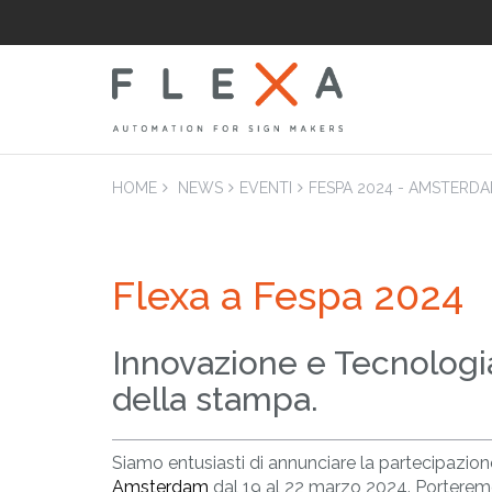
HOME
NEWS
EVENTI
FESPA 2024 - AMSTERD
Flexa a Fespa 2024
LAM
Laminatrici
Applicatrici pian
Innovazione e Tecnologia
della stampa.
Siamo entusiasti di annunciare la partecipazion
Amsterdam
dal 19 al 22 marzo 2024. Porterem