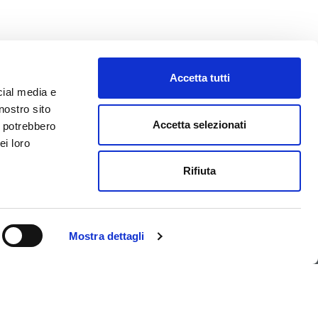
Accetta tutti
cial media e
nostro sito
Accetta selezionati
i potrebbero
ei loro
ONTATTI
NEWSLETTER
Rifiuta
 +39 0438 38565
exa@flexa.it
Mostra dettagli
APRI UN TICKET