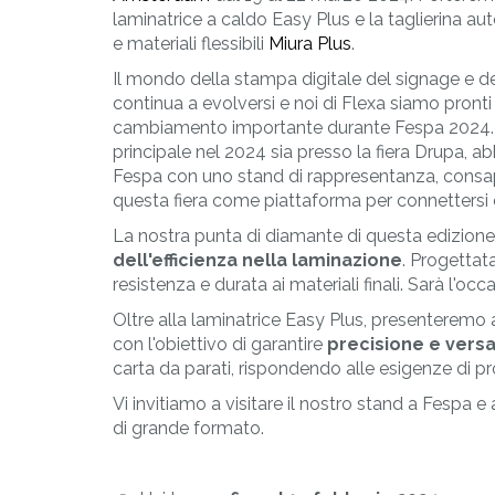
PLAST
laminatrice a caldo Easy Plus e la taglierina au
Lavorazione materi
e materiali flessibili
Miura Plus
.
termoplastici
Il mondo della stampa digitale del signage e d
continua a evolversi e noi di Flexa siamo pronti
cambiamento importante durante Fespa 2024.
principale nel 2024 sia presso la fiera Drupa, a
Fespa con uno stand di rappresentanza, consap
questa fiera come piattaforma per connettersi c
La nostra punta di diamante di questa edizione
dell'efficienza nella laminazione
. Progettat
resistenza e durata ai materiali finali. Sarà l'oc
Oltre alla laminatrice Easy Plus, presenteremo
con l'obiettivo di garantire
precisione e versat
carta da parati, rispondendo alle esigenze di p
Vi invitiamo a visitare il nostro stand a Fespa e
di grande formato.