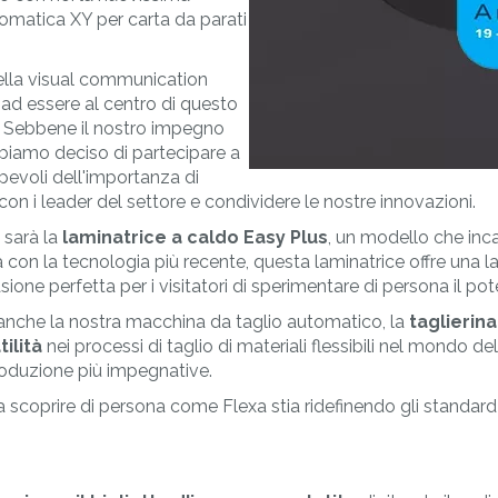
MORE
MAT&CO
tomatica XY per carta da parati
ali
Saldatrici
Etichette resinate
Occhiellatrici
Accessori
ella visual communication
complementi
 ad essere al centro di questo
 Sebbene il nostro impegno
bbiamo deciso di partecipare a
evoli dell'importanza di
on i leader del settore e condividere le nostre innovazioni.
 sarà la
laminatrice a caldo Easy Plus
, un modello che inc
a con la tecnologia più recente, questa laminatrice offre una 
casione perfetta per i visitatori di sperimentare di persona il p
 anche la nostra macchina da taglio automatico, la
taglierina
ilità
nei processi di taglio di materiali flessibili nel mondo d
roduzione più impegnative.
 a scoprire di persona come Flexa stia ridefinendo gli standard