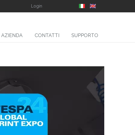
Login
AZIENDA
CONTATTI
SUPPORTO
SLIT
gliarotoli Svolgitori,
Ribobinatori