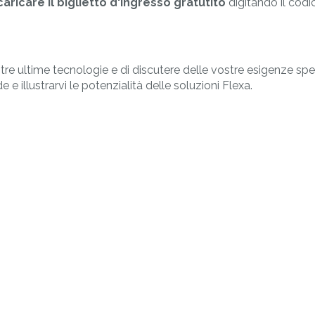
caricare il biglietto d'ingresso gratutito
digitando il cod
re ultime tecnologie e di discutere delle vostre esigenze spec
 illustrarvi le potenzialità delle soluzioni Flexa.