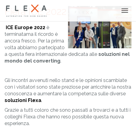
Fiera ICE 2022
Togg
navi
ICE Europe 2022
è
terminatama il ricordo è
ancora fresco. Per la prima
volta abbiamo partecipato
a questa fiera internazionale dedicata alle
soluzioni nel
mondo del converting
.
Gli incontri avvenuti nello stand e le opinioni scambiate
con i visitatori sono state preziose per arricchire la nostra
conoscenza e aumentare la competenza sulle diverse
soluzioni Flexa
.
Grazie a tutti coloro che sono passati a trovarci e a tutti i
colleghi Flexa che hanno reso possibile questa nuova
esperienza.