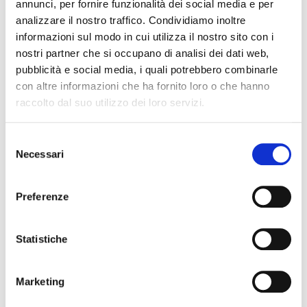
annunci, per fornire funzionalità dei social media e per
Clicca qui il
biglietto d'ingresso gratuito
.
analizzare il nostro traffico. Condividiamo inoltre
informazioni sul modo in cui utilizza il nostro sito con i
nostri partner che si occupano di analisi dei dati web,
pubblicità e social media, i quali potrebbero combinarle
con altre informazioni che ha fornito loro o che hanno
raccolto dal suo utilizzo dei loro servizi.
Selezione
Necessari
del
consenso
Preferenze
Statistiche
Marketing