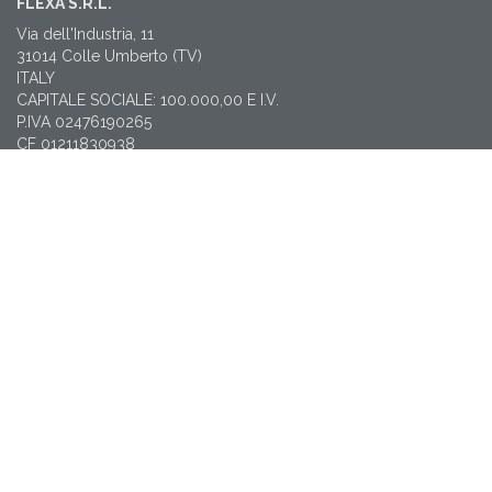
FLEXA S.R.L.
Via dell'Industria, 11
31014 Colle Umberto (TV)
ITALY
CAPITALE SOCIALE: 100.000,00 E I.V.
P.IVA 02476190265
CF 01211830938
REA TV212712
PEC: amministrazione@pec.flexa.it
CONTATTI
T: +39 0438 38565
flexa@flexa.it
NEWSLETTER