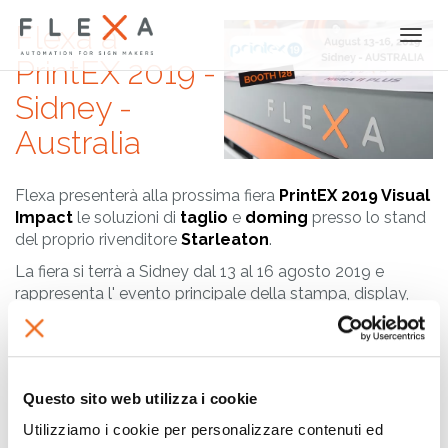
Flexa a
Togg
navi
PrintEX 2019 -
Sidney -
Australia
Flexa presenterà alla prossima fiera
PrintEX 2019 Visual
Impact
le soluzioni di
taglio
e
doming
presso lo stand
del proprio rivenditore
Starleaton
.
La fiera si terrà a Sidney dal 13 al 16 agosto 2019 e
rappresenta l' evento principale della stampa, display,
signage packaging per professionisti in Australia.
Oltre alle soluzioni Flexa saranno esposti anche i
prodotti della nostra linea
XPRO
, la
laminatrice LM160
e
la compatta
DS120, la calandra a caldo per la
Questo sito web utilizza i cookie
sublimazione
.
Utilizziamo i cookie per personalizzare contenuti ed