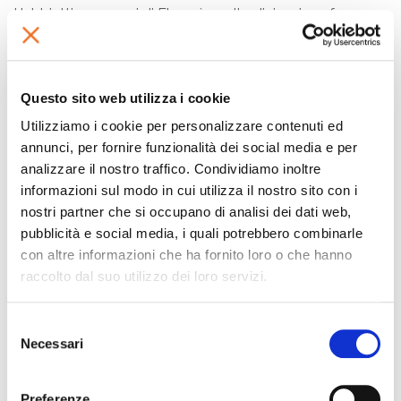
L'obbiettivo per noi di Flexa è quello di riuscire a formare
a più livelli i tecnici dei nostri rivenditori che danno
assistenza delle nostre macchine ai clienti finali.
Ringraziamo i nostri partner che hanno partecipato a
Questo sito web utilizza i cookie
novembre alle sessioni dei corsi e continueremo anche
l'anno prossimo con la formazione dedicata!
Utilizziamo i cookie per personalizzare contenuti ed
annunci, per fornire funzionalità dei social media e per
analizzare il nostro traffico. Condividiamo inoltre
informazioni sul modo in cui utilizza il nostro sito con i
Gallery
nostri partner che si occupano di analisi dei dati web,
pubblicità e social media, i quali potrebbero combinarle
con altre informazioni che ha fornito loro o che hanno
raccolto dal suo utilizzo dei loro servizi.
Selezione
Necessari
del
consenso
Preferenze