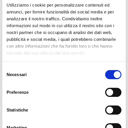
Utilizziamo i cookie per personalizzare contenuti ed
macchina unica nel mercato.
annunci, per fornire funzionalità dei social media e per
analizzare il nostro traffico. Condividiamo inoltre
Per maggiori informazioni leggi qui:
informazioni sul modo in cui utilizza il nostro sito con i
nostri partner che si occupano di analisi dei dati web,
Taglierina elettrica Extrim
pubblicità e social media, i quali potrebbero combinarle
con altre informazioni che ha fornito loro o che hanno
raccolto dal suo utilizzo dei loro servizi.
Selezione
Necessari
del
consenso
Preferenze
Statistiche
Marketing