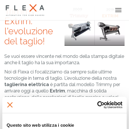
Trimmy-
Togg
navi
Extrim:
l'evoluzione
del taglio!
Se vuoi essere vincente nel mondo della stampa digitale
anche il taglio ha la sua importanza.
Noi di Flexa ci focalizziamo da sempre sulle ultime
tecnologie in tema di taglio. L'evoluzione della nostra
taglierina elettrica
è partita dal modello Trimmy per
arrivare oggi a quello
Extrim
, macchina di solida
costruzione, dalle prestazioni di taglio precise e veloci.
Versatilità nella possibilità di scelta dei materiali
lavorabili, velocità regolabile e carrello di taglio montato
Questo sito web utilizza i cookie
su una guida lineare a ricircolo di sfere rendono questa