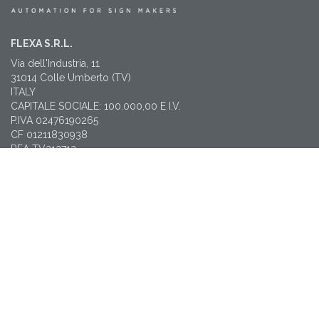
FLEXA S.R.L.
Via dell'Industria, 11
31014 Colle Umberto (TV)
ITALY
CAPITALE SOCIALE: 100.000,00 E I.V.
P.IVA 02476190265
CF 01211830938
REA TV212712
PEC: amministrazione@pec.flexa.it
CONTATTI
T: +39 0438 38565
flexa@flexa.it
NEWSLETTER