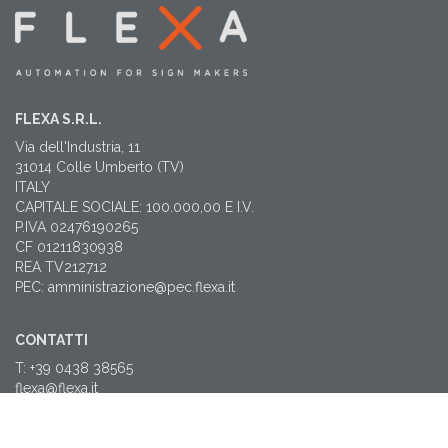
FLEXA S.R.L.
Via dell'Industria, 11
31014 Colle Umberto (TV)
ITALY
CAPITALE SOCIALE: 100.000,00 E I.V.
P.IVA 02476190265
CF 01211830938
REA TV212712
PEC: amministrazione@pec.flexa.it
CONTATTI
T: +39 0438 38565
flexa@flexa.it