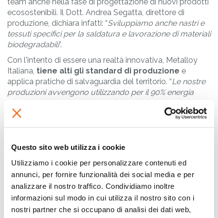
team anche nella fase di progettazione di nuovi prodotti
ecosostenibili. Il Dott. Andrea Segatta, direttore di
produzione, dichiara infatti: “
Sviluppiamo anche nastri e
tessuti specifici per la saldatura e lavorazione di materiali
biodegradabili
”.
Con l'intento di essere una realtà innovativa, Metalloy
Italiana,
tiene alti gli standard di produzione
e
applica pratiche di salvaguardia del territorio. “
Le nostre
produzioni avvengono utilizzando per il 90% energia
prodotta dal nostro impianto fotovoltaico e
collaboriamo con Flexa affinché ci fornisca una
scrupolosa diagnosi e manutenzione di tutte le
attrezzature in sede. Infatti,
abbiamo sottoscritto un
contratto di manutenzione programmata semestrale
”
Questo sito web utilizza i cookie
afferma Andrea Segatta.
Utilizziamo i cookie per personalizzare contenuti ed
La collaborazione con Flexa inizia nel 1999 con
annunci, per fornire funzionalità dei social media e per
l'acquisto della prima tagliarotoli manuale per poi
analizzare il nostro traffico. Condividiamo inoltre
passare ad attrezzature sempre più performanti ed
informazioni sul modo in cui utilizza il nostro sito con i
innovative come la
Stratos
, la tagliarotoli automatica a
nostri partner che si occupano di analisi dei dati web,
lama motorizzata ad uso industriale. Grazie al
contratto