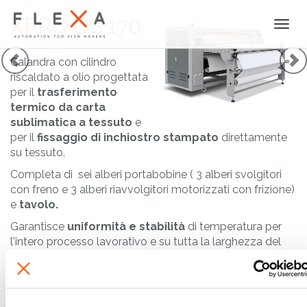
XPRO DS 170
Togg
navi
Calandra con cilindro
riscaldato a olio progettata
per il
trasferimento
termico da carta
sublimatica a tessuto
e
per il
fissaggio di inchiostro stampato
direttamente
su tessuto.
Completa di
sei alberi portabobine ( 3 alberi svolgitori
con freno e 3 alberi riavvolgitori motorizzati con frizione)
e
tavolo.
Garantisce
uniformità e
stabilità
di temperatura per
l'intero processo lavorativo e su tutta la larghezza del
cilindro.
Macchina usata per dimostrazioni in sede. In