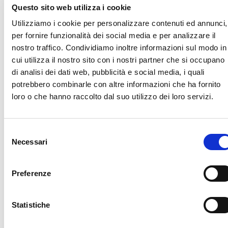
ottime condizioni, come nuova.
Questo sito web utilizza i cookie
Utilizziamo i cookie per personalizzare contenuti ed annunci,
per fornire funzionalità dei social media e per analizzare il
GUARDA IL VIDEO
nostro traffico. Condividiamo inoltre informazioni sul modo in
cui utilizza il nostro sito con i nostri partner che si occupano
Per maggiori informazioni clicca qui:
D
S 170
di analisi dei dati web, pubblicità e social media, i quali
potrebbero combinarle con altre informazioni che ha fornito
loro o che hanno raccolto dal suo utilizzo dei loro servizi.
CHIEDI UN'OFFERTA!
Selezione
Necessari
del
consenso
Preferenze
Statistiche