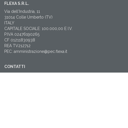
FLEXA S.R.L.
Via dell'Industria, 11
31014 Colle Umberto (TV)
ITALY
CAPITALE SOCIALE: 100.000,00 E I.V.
P.IVA 02476190265
CF 01211830938
REA TV212712
PEC: amministrazione@pec.flexa.it
CONTATTI
T: +39 0438 38565
flexa@flexa.it
NEWSLETTER