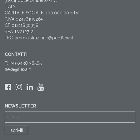
31014 Colle Umberto (TV)
ITALY
CAPITALE SOCIALE: 100.000,00 E I.V.
P.IVA 02476190265
CF 01211830938
REA TV212712
PEC: amministrazione@pec.flexa.it
CONTATTI
T: +39 0438 38565
flexa@flexa.it
NEWSLETTER