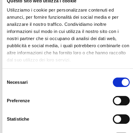
Questo sito web utilizza i cookie
Utilizziamo i cookie per personalizzare contenuti ed
annunci, per fornire funzionalità dei social media e per
MILLENNIUM
analizzare il nostro traffico. Condividiamo inoltre
informazioni sul modo in cui utilizza il nostro sito con i
INDUSTRIAL
nostri partner che si occupano di analisi dei dati web,
pubblicità e social media, i quali potrebbero combinarle con
altre informazioni che ha fornito loro o che hanno raccolto
dal suo utilizzo dei loro servizi.
Laminatrice con rullo superiore riscaldato per materiali
fotosensibili
Selezione
Pannello touch screen
Necessari
del
consenso
Pannello touch screen con supporto a braccio
girevole per massima comodità di utilizzo
Preferenze
Statistiche