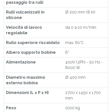
passaggio tra rulli
Rulli vulcanizzati in
Ø 200 mm (8 in)
silicone
Velocità di lavoro
da 0 a 10 m/min.
regolabile
Rullo superiore riscaldato
max. 60°C
Albero supporto bobine
6”
Alimentazione
400V (3Ph) - 50 Hz -
8000 W
Diametro massimo
Ø 400 mm
esterno bobina
Dimensioni (L x P x H)
2700 x 1450 x 1700
mm
Peso
1000 kg