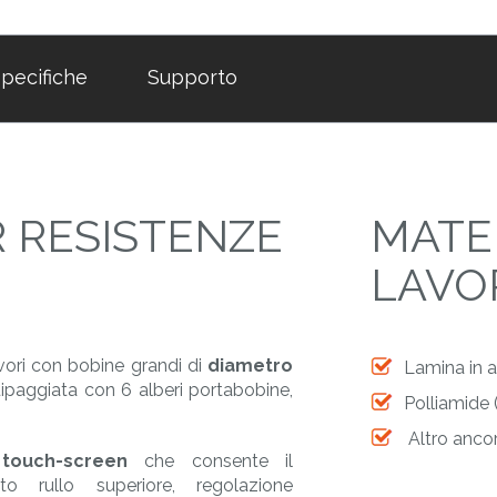
pecifiche
Supporto
R RESISTENZE
MATE
LAVO
avori con bobine grandi di
diametro
Lamina in a
uipaggiata con 6 alberi portabobine,
Polliamide
Altro anco
touch-screen
che consente il
o rullo superiore, regolazione