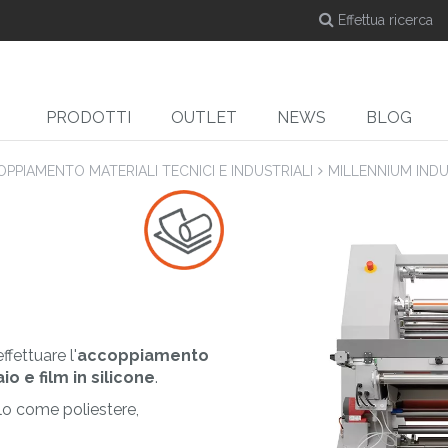
PRODOTTI
OUTLET
NEWS
BLOG
PPIAMENTO MATERIALI TECNICI E INDUSTRIALI
MILLENNIUM INDU
DYE-SUB
CUT
Calandre a caldo per
Taglierine
Ta
e
sublimazione
fettuare l'
accoppiamento
o e film in silicone
.
tolo come poliestere,