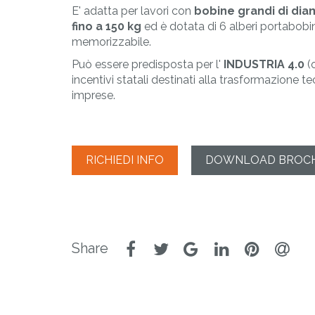
PLAST
E' adatta per lavori con
bobine grandi di dia
Lavorazione materi
fino a 150 kg
ed è dotata di 6 alberi portabobi
termoplastici
memorizzabile.
Può essere predisposta per l'
INDUSTRIA 4.0
(o
incentivi statali destinati alla trasformazione t
imprese.
RICHIEDI INFO
DOWNLOAD BROC