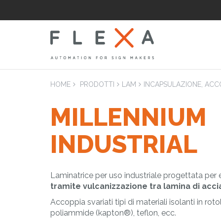
HOME
PRODOTTI
LAM
INCAPSULAZIONE, ACCO
MILLENNIUM
LAM
INDUSTRIAL
Laminatrici
Applicatrici pian
Laminatrice per uso industriale progettata per ef
tramite vulcanizzazione tra lamina di acciai
Accoppia svariati tipi di materiali isolanti in ro
poliammide (kapton®), teflon, ecc.