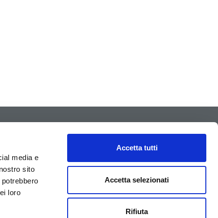
ONTATTI
NEWSLETTER
 +39 0438 38565
Accetta tutti
exa@flexa.it
cial media e
nostro sito
Accetta selezionati
i potrebbero
APRI UN TICKET
ei loro
Rifiuta