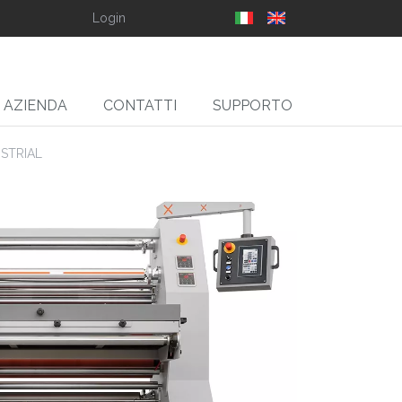
Login
AZIENDA
CONTATTI
SUPPORTO
STRIAL
SLIT
gliarotoli Svolgitori,
Ribobinatori