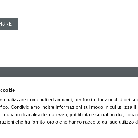
HURE
FLEXA S.R.L.
C
Via dell'Industria, 11
T:
 cookie
31014 Colle Umberto
fl
rsonalizzare contenuti ed annunci, per fornire funzionalità dei so
(TV)
ffico. Condividiamo inoltre informazioni sul modo in cui utilizza il 
ITALY
CAPITALE SOCIALE:
 occupano di analisi dei dati web, pubblicità e social media, i qual
100.000,00 E I.V.
azioni che ha fornito loro o che hanno raccolto dal suo utilizzo d
P.IVA 02476190265
CF 01211830938