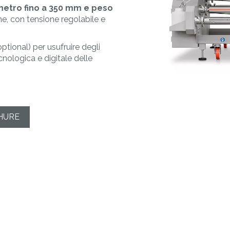
MORE
MAT&CO
metro fino a 350 mm e peso
ali
Saldatrici
Etichette resinate
ne, con tensione regolabile e
Occhiellatrici
Accessori
complementi
ptional) per usufruire degli
ecnologica e digitale delle
HURE