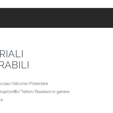
RIALI
RABILI
cciao/Silicone/Poliestere
 (kapton®)/Teflon/Biadesivi in genere
ra