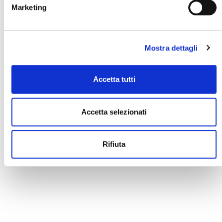
Marketing
sollevamento
Dimensioni (L x
1560 x 1200 x
1560 x 1200 x
P x H)
770 mm
900 mm
Mostra dettagli
Altezza ruote
120 mm
120 mm
Accetta tutti
Accetta selezionati
RICHIEDI INFO
Rifiuta