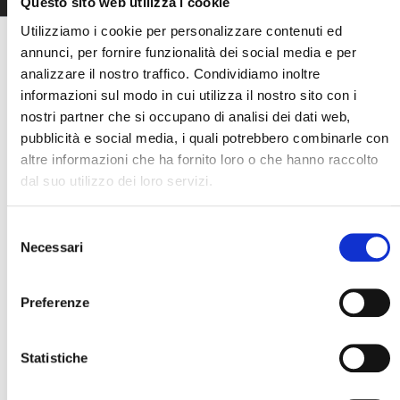
Specifiche
Supporto
Questo sito web utilizza i cookie
Utilizziamo i cookie per personalizzare contenuti ed
annunci, per fornire funzionalità dei social media e per
ROLLMAX
SPECIFICHE
analizzare il nostro traffico. Condividiamo inoltre
informazioni sul modo in cui utilizza il nostro sito con i
nostri partner che si occupano di analisi dei dati web,
ROLLMAX
ROLLMAX E-
pubblicità e social media, i quali potrebbero combinarle con
LIFTER
LIFTER
altre informazioni che ha fornito loro o che hanno raccolto
dal suo utilizzo dei loro servizi.
Funzionamento
Pompa idraulica
Batteria
a pedale
Selezione
Capacità di
450 kg
450 kg
Necessari
del
carico
consenso
Dimensioni
Fino a 5000 mm
Fino a 5000
Preferenze
bobine
mm
Diametro
Max. 500 mm
Max. 500 mm
Statistiche
bobine
Altezza
1380 mm
1380 mm