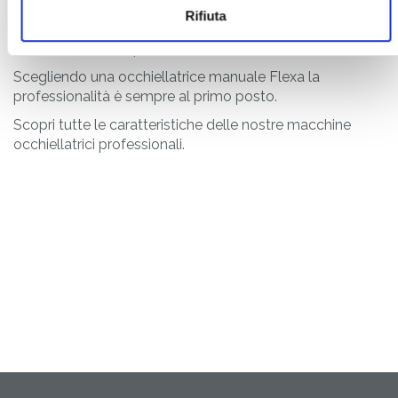
Flexa
hai a portata di mano un'attrezzatura robusta e
Rifiuta
maneggevole che, a seconda del modello, può essere
fissata al tavolo o portatile.
Scegliendo una occhiellatrice manuale Flexa la
professionalità è sempre al primo posto.
Scopri tutte le caratteristiche delle nostre macchine
occhiellatrici professionali.