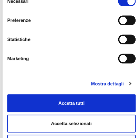
Necessari
del
Saldatura
Occhiellatrici
consenso
banner e tessuti
automatiche
Preferenze
SCOPRI
SCOPRI
Statistiche
Marketing
Con una
occhiellatrice manuale auto-perforante
Flexa
puoi applicare sia occhielli in plastica sia in acciaio
nichelato su banner pvc, tessuti in pvc, pvc semi-
Mostra dettagli
espanso, pannelli leggeri, cartone e teli camion.
Con una
singola operazione
l'occhiellatrice
fora
il
Accetta tutti
materiale e
applica
sia rondella che occhiello. Può
essere usata per l'applicazione di occhielli su
striscioni/banner pubblicitari, per forare teli camion, per
Accetta selezionati
confezionare tende solari e altro ancora.
Con una
occhiellatrice manuale auto-perforante