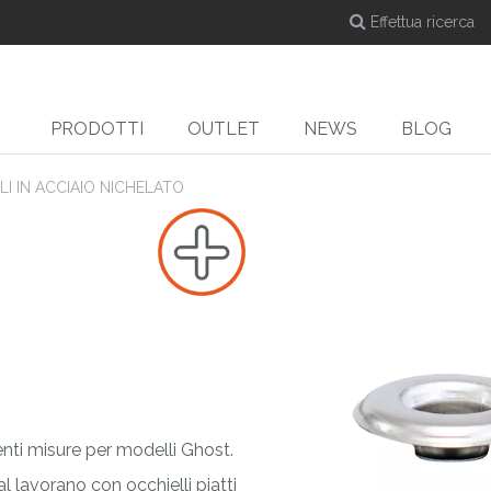
PRODOTTI
OUTLET
NEWS
BLOG
LI IN ACCIAIO NICHELATO
DYE-SUB
CUT
Calandre a caldo per
Taglierine
Ta
e
sublimazione
erenti misure per modelli Ghost.
 lavorano con occhielli piatti