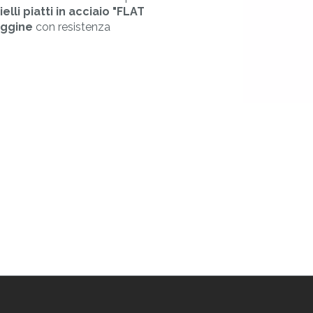
MORE
MAT&CO
lli piatti in acciaio "FLAT
ali
Saldatrici
Etichette resinate
uggine
con resistenza
Occhiellatrici
Accessori
complementi