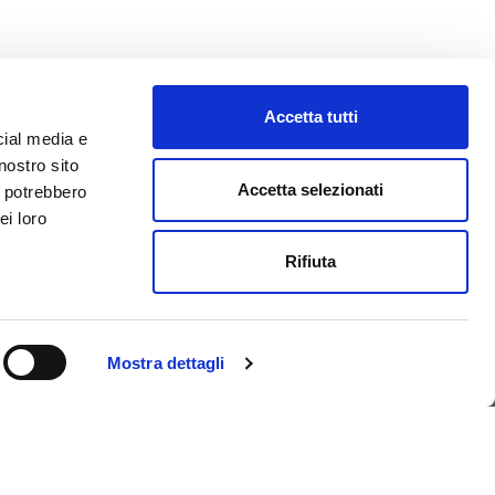
Accetta tutti
cial media e
nostro sito
Accetta selezionati
i potrebbero
ei loro
ONTATTI
NEWSLETTER
Rifiuta
 +39 0438 38565
exa@flexa.it
Mostra dettagli
APRI UN TICKET