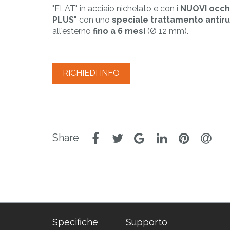
PLAST
"FLAT" in acciaio nichelato e con i
NUOVI occhie
Lavorazione materi
PLUS"
con uno
speciale trattamento antir
termoplastici
all'esterno
fino a 6 mesi
(Ø 12 mm).
RICHIEDI INFO
Specifiche
Supporto