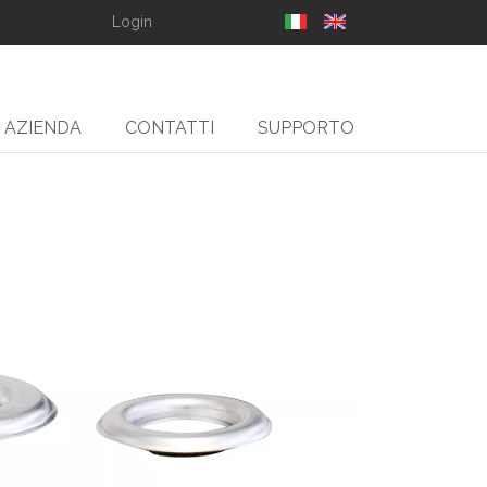
Login
AZIENDA
CONTATTI
SUPPORTO
SLIT
gliarotoli Svolgitori,
Ribobinatori