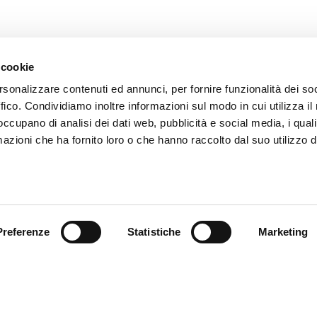
 cookie
rsonalizzare contenuti ed annunci, per fornire funzionalità dei so
ffico. Condividiamo inoltre informazioni sul modo in cui utilizza il 
 occupano di analisi dei dati web, pubblicità e social media, i qual
azioni che ha fornito loro o che hanno raccolto dal suo utilizzo d
FLEXA S.R.L.
C
Via dell'Industria, 11
T:
31014 Colle Umberto
fl
(TV)
ITALY
Preferenze
Statistiche
Marketing
CAPITALE SOCIALE:
100.000,00 E I.V.
P.IVA 02476190265
CF 01211830938
REA TV212712
PEC: