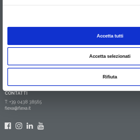
FLEXA S.R.L.
Via dell'Industria, 11
Accetta tutti
31014 Colle Umberto (TV)
ITALY
CAPITALE SOCIALE: 100.000,00 E I.V.
Accetta selezionati
P.IVA 02476190265
CF 01211830938
REA TV212712
Rifiuta
PEC: amministrazione@pec.flexa.it
CONTATTI
T: +39 0438 38565
flexa@flexa.it