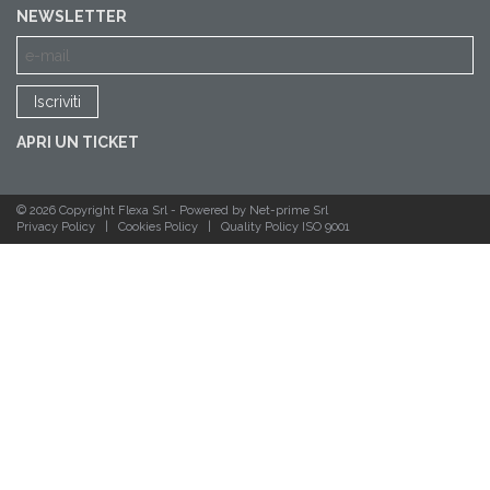
NEWSLETTER
APRI UN TICKET
© 2026 Copyright Flexa Srl -
Powered by Net-prime Srl
Privacy Policy
|
Cookies Policy
|
Quality Policy ISO 9001