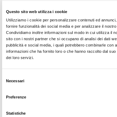
PGM MB
Questo sito web utilizza i cookie
PGM 45- PGM 18
Utilizziamo i cookie per personalizzare contenuti ed annunci,
fornire funzionalità dei social media e per analizzare il nostro 
Condividiamo inoltre informazioni sul modo in cui utilizza il n
sito con i nostri partner che si occupano di analisi dei dati we
pubblicità e social media, i quali potrebbero combinarle con a
informazioni che ha fornito loro o che hanno raccolto dal suo 
dei loro servizi.
Selezione
Necessari
del
FLEXA ICE
SPECIFICHE
consenso
Preferenze
Capacità di
Dimensio
raffreddamento
Alimentazione
(L x P x H
Statistiche