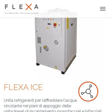
Togg
navi
FLEXA ICE
Unità refrigeranti per raﬀreddare l'acqua
circolante nei piani di appoggio delle
unità lineari di riscaldamento monofacciali e bifacciali