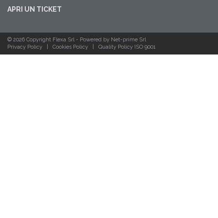
APRI UN TICKET
© 2026 Copyright Flexa Srl -
Powered by Net-prime Srl
Privacy Policy
|
Cookies Policy
|
Quality Policy ISO 9001