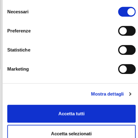
Selezione
Necessari
del
consenso
Preferenze
PRISMA
Mini bisellatrice da
tavolo per acrilico
Statistiche
Marketing
Mostra dettagli
Dalla famiglia delle
lavorazioni materiali
Accetta tutti
termoplastici Flexa
Accetta selezionati