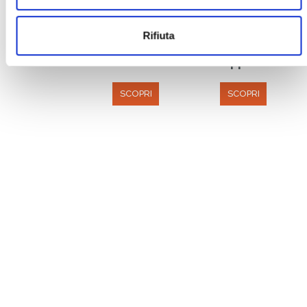
Rifiuta
Piegametacrilati
Banchi di
supporto
SCOPRI
SCOPRI