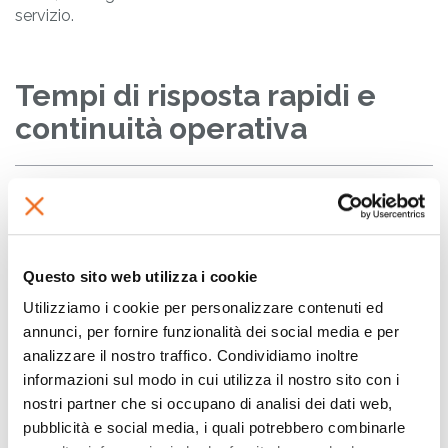
servizio.
Tempi di risposta rapidi e
continuità operativa
Negli ambienti di produzione industriale, il tempo è un
fattore critico. Anche brevi interruzioni possono
comportare costi significativi e perdite di produttività.
Per questo motivo, Flexa pone una forte attenzione sui
tempi di risposta rapidi
e sulla continuità operativa.
Questo sito web utilizza i cookie
Tutte le
richieste di assistenza
vengono prese in
Utilizziamo i cookie per personalizzare contenuti ed
carico
entro la giornata lavorativa
, garantendo una
annunci, per fornire funzionalità dei social media e per
risposta veloce e un'azione immediata.
analizzare il nostro traffico. Condividiamo inoltre
informazioni sul modo in cui utilizza il nostro sito con i
Questa reattività è supportata da un altro elemento
fondamentale del servizio post-vendita Flexa: la
nostri partner che si occupano di analisi dei dati web,
disponibilità dei ricambi
. Flexa mantiene una
pubblicità e social media, i quali potrebbero combinarle