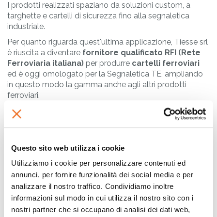
I prodotti realizzati spaziano da soluzioni custom, a
targhette e cartelli di sicurezza fino alla segnaletica
industriale.
Per quanto riguarda quest'ultima applicazione, Tiesse srl
è riuscita a diventare
fornitore qualificato RFI (Rete
Ferroviaria italiana)
per produrre
cartelli ferroviari
ed è oggi omologato per la Segnaletica TE, ampliando
in questo modo la gamma anche agli altri prodotti
ferroviari.
“Grazie al sistema
Flexadome
riusciamo a realizzare
targhe in metacrilato per la rete Ferroviaria Italiana
. La
targa viene personalizzata con la resinatura del logo RFI,
Questo sito web utilizza i cookie
creando un effetto 3D in rilievo e conferendo al prodotto
Utilizziamo i cookie per personalizzare contenuti ed
un tocco di eleganza e qualità”
precisa Mauro Tummolo.
annunci, per fornire funzionalità dei social media e per
“Produciamo inoltre molte
etichette resinate
che vanno
analizzare il nostro traffico. Condividiamo inoltre
applicate in
attrezzature nel campo industriale
e nel
informazioni sul modo in cui utilizza il nostro sito con i
mondo del
fitness
.”
afferma il cliente e continua:
nostri partner che si occupano di analisi dei dati web,
“Troviamo molto innovativo il sistema Flexadome,