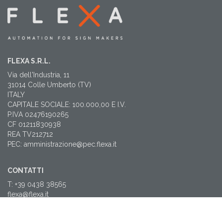
FLEXA S.R.L.
Via dell'Industria, 11
31014 Colle Umberto (TV)
ITALY
CAPITALE SOCIALE: 100.000,00 E I.V.
P.IVA 02476190265
CF 01211830938
REA TV212712
PEC: amministrazione@pec.flexa.it
CONTATTI
T: +39 0438 38565
flexa@flexa.it