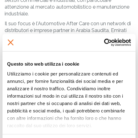
settori commerciali e industriali, con particolare
attenzione al mercato automobilistico e manutenzione
industriale.
Il suo focus è l'Automotive After Care con un network di
distributori e imprese partner in Arabia Saudita, Emirati
Arabi, Kuwait, Iraq, Oman, Bahrain, Qatar, Sud Africa e
Kenia.
Trade X ME aveva la n
ecessità di tagliare in fogli la
Questo sito web utilizza i cookie
pellicola PPF da
utilizzare per gli schermi di
Utilizziamo i cookie per personalizzare contenuti ed
dispositivi elettronici come tablet, pc,
annunci, per fornire funzionalità dei social media e per
smartphone ed altro ancora.
analizzare il nostro traffico. Condividiamo inoltre
I tagli della pellicola hanno dimensioni diverse a seconda
informazioni sul modo in cui utilizza il nostro sito con i
delle commesse del cliente. La PPF è una pellicola
nostri partner che si occupano di analisi dei dati web,
adesiva poliuretanica ultra-trasparente, altamente
pubblicità e social media, i quali potrebbero combinarle
elastica e facilmente adattabile anche sulle superfici
con altre informazioni che ha fornito loro o che hanno
curve.
raccolto dal suo utilizzo dei loro servizi.