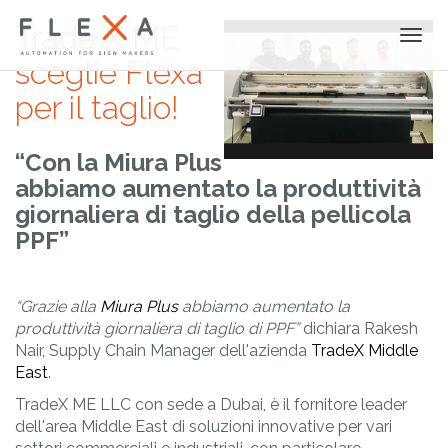
Trade X ME
Togg
navi
sceglie Flexa
per il taglio!
“Con la Miura Plus
abbiamo aumentato la produttività
giornaliera di taglio della pellicola
PPF”
“Grazie alla
Miura Plus
abbiamo aumentato la
produttività giornaliera di taglio di PPF”
dichiara Rakesh
Nair, Supply Chain Manager dell'azienda
TradeX Middle
East
.
TradeX ME LLC con sede a Dubai, è il fornitore leader
dell'area Middle East di soluzioni innovative per vari