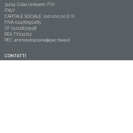
31014 Colle Umberto (TV)
ITALY
CAPITALE SOCIALE: 100.000,00 E I.V.
P.IVA 02476190265
CF 01211830938
REA TV212712
PEC: amministrazione@pec.flexa.it
CONTATTI
T: +39 0438 38565
flexa@flexa.it
NEWSLETTER