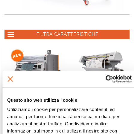
FILTRA CARATTERISTICHE
MIURA KATANA
MIURA WALLPAPER
Taglierina automatica XY
Taglierina automatica XY
Questo sito web utilizza i cookie
per carta da parati con
per carta da parati con
Utilizziamo i cookie per personalizzare contenuti ed
sistema di taglio
allineamento verticale
annunci, per fornire funzionalità dei social media e per
innovativo
automatico
analizzare il nostro traffico. Condividiamo inoltre
informazioni sul modo in cui utilizza il nostro sito con i