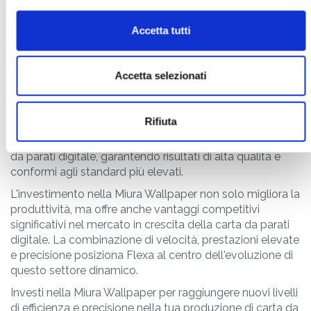
Miura Wallpaper è sinonimo non solo di
precisione
, ma
anche di
efficienza
, in quanto è in grado di
tagliare una
Accetta tutti
bobina di 50 metri in meno di 5 minuti
. Questa
rapidità consente di
ottimizzare i tempi di
produzione
, consentendo agli operatori di concentrarsi
Accetta selezionati
su altri aspetti cruciali del processo creativo e
produttivo.
Rifiuta
La sua tecnologia avanzata è stata progettata per
affrontare le sfide specifiche legate al taglio della carta
da parati digitale, garantendo risultati di alta qualità e
conformi agli standard più elevati.
L'investimento nella Miura Wallpaper non solo migliora la
produttività, ma offre anche vantaggi competitivi
significativi nel mercato in crescita della carta da parati
digitale. La combinazione di velocità, prestazioni elevate
e precisione posiziona Flexa al centro dell'evoluzione di
questo settore dinamico.
Investi nella Miura Wallpaper per raggiungere nuovi livelli
di efficienza e precisione nella tua produzione di carta da