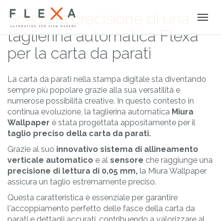
Scegli la precisione di una
Togg
navi
taglierina automatica Flexa
per la carta da parati
La carta da parati nella stampa digitale sta diventando
sempre più popolare grazie alla sua versatilità e
numerose possibilità creative. In questo contesto in
continua evoluzione, la taglierina automatica
Miura
Wallpaper
è stata progettata appositamente per il
taglio preciso della carta da parati.
Grazie al suo
innovativo sistema di allineamento
verticale automatico
e al
sensore
che raggiunge una
precisione di lettura di 0,05 mm,
la Miura Wallpaper
assicura un taglio estremamente preciso.
Questa caratteristica è essenziale per garantire
l'accoppiamento perfetto delle fasce della carta da
parati e dettagli accurati, contribuendo a valorizzare al