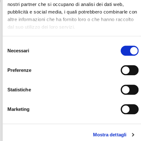
nostri partner che si occupano di analisi dei dati web,
pubblicità e social media, i quali potrebbero combinarle con
altre informazioni che ha fornito loro o che hanno raccolto
dal suo utilizzo dei loro servizi.
Dalla famiglia delle
taglierine Flexa
Selezione
Necessari
del
consenso
Preferenze
Taglierine
Taglierine
Statistiche
automatiche XY
automatiche XY
in linea
SCOPRI
SCOPRI
Marketing
Mostra dettagli