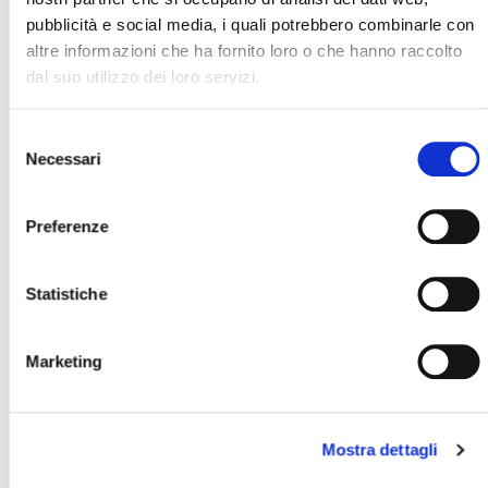
pubblicità e social media, i quali potrebbero combinarle con
Dalla famiglia delle
altre informazioni che ha fornito loro o che hanno raccolto
taglierine Flexa
dal suo utilizzo dei loro servizi.
Selezione
Necessari
del
consenso
Taglierine
Taglierina
Preferenze
automatiche XY
automatica XY
carta da parati
SCOPRI
SCOPRI
Statistiche
Marketing
Con una
taglierina elettrica
adatta per il taglio di
materiali flessibili, velocità, precisione, efficienza e design
Mostra dettagli
sono sempre dalla tua parte. Caratteristiche che fanno di