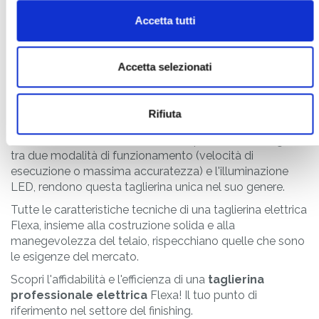
Flexa un punto di riferimento nel settore del
finishing
.
Accetta tutti
Con una taglierina professionale elettrica puoi tagliare
tantissimi materiali. Tagli netti e precisi su carta, banner
PVC, materiali laminati, gomma magnetica o
Accetta selezionati
policarbonato. Grazie alla sua
lama rotativa auto-
affilante
montata su una guida lineare a ricircolo di
sfere, l'affidabilità a lungo termine è sempre garantita.
Rifiuta
Inoltre la velocità di taglio regolabile fino a 100 m/min, il
sistema innovativo Accu View, che permette di scegliere
tra due modalità di funzionamento (velocità di
esecuzione o massima accuratezza) e l'illuminazione
LED, rendono questa taglierina unica nel suo genere.
Tutte le caratteristiche tecniche di una taglierina elettrica
Flexa, insieme alla costruzione solida e alla
manegevolezza del telaio, rispecchiano quelle che sono
le esigenze del mercato.
Scopri l'affidabilità e l'efficienza di una
taglierina
professionale elettrica
Flexa! Il tuo punto di
riferimento nel settore del finishing.